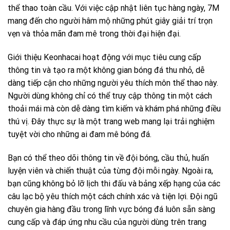
thể thao toàn cầu. Với việc cập nhật liên tục hàng ngày, 7M
mang đến cho người hâm mộ những phút giây giải trí trọn
vẹn và thỏa mãn đam mê trong thời đại hiện đại.
Giới thiệu Keonhacai hoạt động với mục tiêu cung cấp
thông tin và tạo ra một không gian bóng đá thu nhỏ, dễ
dàng tiếp cận cho những người yêu thích môn thể thao này.
Người dùng không chỉ có thể truy cập thông tin một cách
thoải mái mà còn dễ dàng tìm kiếm và khám phá những điều
thú vị. Đây thực sự là một trang web mang lại trải nghiệm
tuyệt vời cho những ai đam mê bóng đá.
Bạn có thể theo dõi thông tin về đội bóng, cầu thủ, huấn
luyện viên và chiến thuật của từng đội mỗi ngày. Ngoài ra,
bạn cũng không bỏ lỡ lịch thi đấu và bảng xếp hạng của các
câu lạc bộ yêu thích một cách chính xác và tiện lợi. Đội ngũ
chuyên gia hàng đầu trong lĩnh vực bóng đá luôn sẵn sàng
cung cấp và đáp ứng nhu cầu của người dùng trên trang