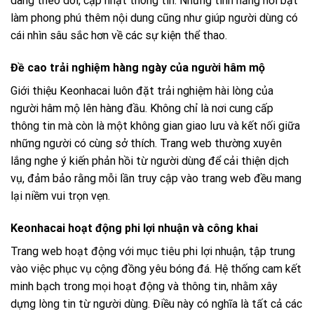
dàng theo dõi, cập nhật thông tin. Những tính năng nổi bật
làm phong phú thêm nội dung cũng như giúp người dùng có
cái nhìn sâu sắc hơn về các sự kiện thể thao.
Đề cao trải nghiệm hàng ngày của người hâm mộ
Giới thiệu Keonhacai luôn đặt trải nghiệm hài lòng của
người hâm mộ lên hàng đầu. Không chỉ là nơi cung cấp
thông tin mà còn là một không gian giao lưu và kết nối giữa
những người có cùng sở thích. Trang web thường xuyên
lắng nghe ý kiến phản hồi từ người dùng để cải thiện dịch
vụ, đảm bảo rằng mỗi lần truy cập vào trang web đều mang
lại niềm vui trọn vẹn.
Keonhacai hoạt động phi lợi nhuận và công khai
Trang web hoạt động với mục tiêu phi lợi nhuận, tập trung
vào việc phục vụ cộng đồng yêu bóng đá. Hệ thống cam kết
minh bạch trong mọi hoạt động và thông tin, nhằm xây
dựng lòng tin từ người dùng. Điều này có nghĩa là tất cả các