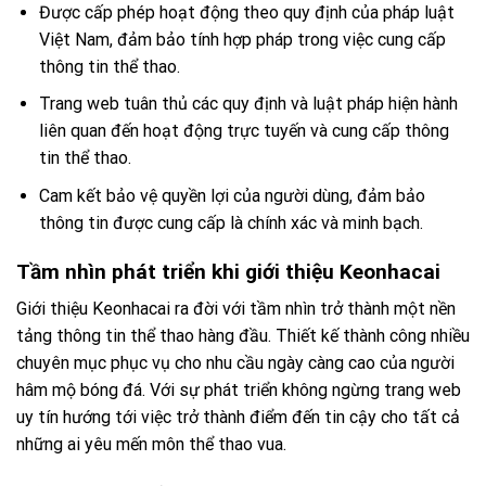
Được cấp phép hoạt động theo quy định của pháp luật
Việt Nam, đảm bảo tính hợp pháp trong việc cung cấp
thông tin thể thao.
Trang web tuân thủ các quy định và luật pháp hiện hành
liên quan đến hoạt động trực tuyến và cung cấp thông
tin thể thao.
Cam kết bảo vệ quyền lợi của người dùng, đảm bảo
thông tin được cung cấp là chính xác và minh bạch.
Tầm nhìn phát triển khi giới thiệu Keonhacai
Giới thiệu Keonhacai ra đời với tầm nhìn trở thành một nền
tảng thông tin thể thao hàng đầu. Thiết kế thành công nhiều
chuyên mục phục vụ cho nhu cầu ngày càng cao của người
hâm mộ bóng đá. Với sự phát triển không ngừng trang web
uy tín hướng tới việc trở thành điểm đến tin cậy cho tất cả
những ai yêu mến môn thể thao vua.