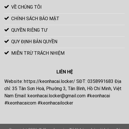
VỀ CHÚNG TÔI
CHÍNH SÁCH BẢO MẬT
QUYỀN RIÊNG TƯ
QUY ĐỊNH BẢN QUYỀN
MIỄN TRỪ TRÁCH NHIỆM
LIÊN HỆ
Website:
https://keonhacai.locker/
SĐT: 0358991683 Địa
chỉ: 35 Tân Sơn Hoà, Phường 3, Tân Bình, Hồ Chí Minh, Việt
Nam Email:
keonhacai.locker@gmail.com
#keonhacai
#keonhacaicom #keonhacailocker