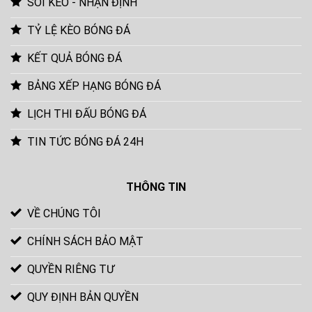
SOI KÈO - NHẬN ĐỊNH
TỶ LỆ KÈO BÓNG ĐÁ
KẾT QUẢ BÓNG ĐÁ
BẢNG XẾP HẠNG BÓNG ĐÁ
LỊCH THI ĐẤU BÓNG ĐÁ
TIN TỨC BÓNG ĐÁ 24H
THÔNG TIN
VỀ CHÚNG TÔI
CHÍNH SÁCH BẢO MẬT
QUYỀN RIÊNG TƯ
QUY ĐỊNH BẢN QUYỀN