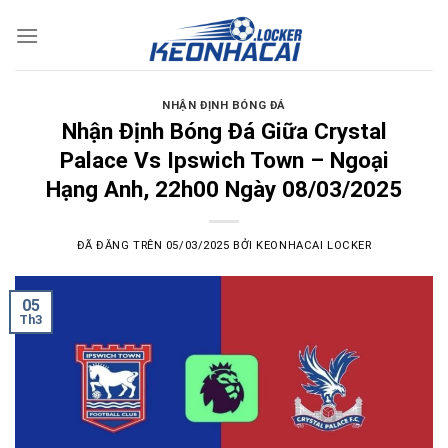
Chuyển
đến
nội
dung
NHẬN ĐỊNH BÓNG ĐÁ
Nhận Định Bóng Đá Giữa Crystal
Palace Vs Ipswich Town – Ngoại
Hạng Anh, 22h00 Ngày 08/03/2025
ĐÃ ĐĂNG TRÊN
05/03/2025
BỞI
KEONHACAI LOCKER
05
Th3