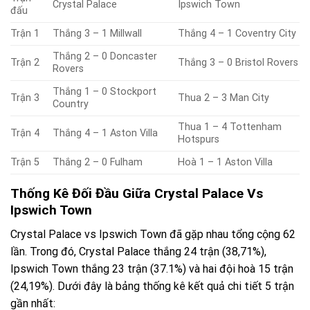
Crystal Palace
Ipswich Town
đấu
Trận 1
Thắng 3 – 1 Millwall
Thắng 4 – 1 Coventry City
Thắng 2 – 0 Doncaster
Trận 2
Thắng 3 – 0 Bristol Rovers
Rovers
Thắng 1 – 0 Stockport
Trận 3
Thua 2 – 3 Man City
Country
Thua 1 – 4 Tottenham
Trận 4
Thắng 4 – 1 Aston Villa
Hotspurs
Trận 5
Thắng 2 – 0 Fulham
Hoà 1 – 1 Aston Villa
Thống Kê Đối Đầu Giữa Crystal Palace Vs
Ipswich Town
Crystal Palace vs Ipswich Town đã gặp nhau tổng cộng 62
lần. Trong đó, Crystal Palace thắng 24 trận (38,71%),
Ipswich Town thắng 23 trận (37.1%) và hai đội hoà 15 trận
(24,19%). Dưới đây là bảng thống kê
kết quả
chi tiết 5 trận
gần nhất: