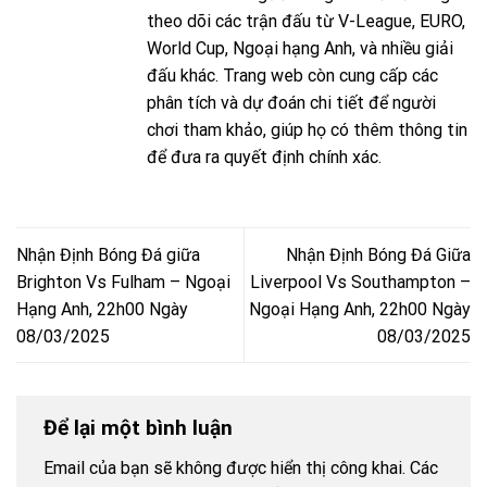
theo dõi các trận đấu từ V-League, EURO,
World Cup, Ngoại hạng Anh, và nhiều giải
đấu khác. Trang web còn cung cấp các
phân tích và dự đoán chi tiết để người
chơi tham khảo, giúp họ có thêm thông tin
để đưa ra quyết định chính xác.
Nhận Định Bóng Đá giữa
Nhận Định Bóng Đá Giữa
Brighton Vs Fulham – Ngoại
Liverpool Vs Southampton –
Hạng Anh, 22h00 Ngày
Ngoại Hạng Anh, 22h00 Ngày
08/03/2025
08/03/2025
Để lại một bình luận
Email của bạn sẽ không được hiển thị công khai.
Các