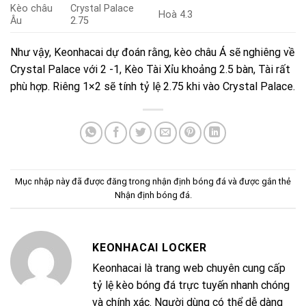
Kèo châu
Crystal Palace
Hoà 4.3
Âu
2.75
Như vậy, Keonhacai dự đoán rằng, kèo châu Á sẽ nghiêng về
Crystal Palace với 2 -1, Kèo Tài Xỉu khoảng 2.5 bàn, Tài rất
phù hợp. Riêng 1×2 sẽ tính tỷ lệ 2.75 khi vào Crystal Palace.
Mục nhập này đã được đăng trong
nhận định bóng đá
và được gắn thẻ
Nhận định bóng đá
.
KEONHACAI LOCKER
Keonhacai là trang web chuyên cung cấp
tỷ lệ kèo bóng đá trực tuyến nhanh chóng
và chính xác. Người dùng có thể dễ dàng