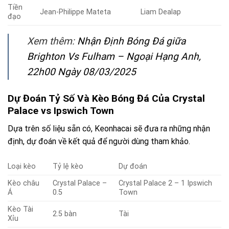
Tiền
Jean-Philippe Mateta
Liam Dealap
đạo
Xem thêm:
Nhận Định Bóng Đá giữa
Brighton Vs Fulham – Ngoại Hạng Anh,
22h00 Ngày 08/03/2025
Dự Đoán Tỷ Số Và Kèo Bóng Đá Của Crystal
Palace vs Ipswich Town
Dựa trên số liệu sẵn có, Keonhacai sẽ đưa ra những nhận
định, dự đoán về kết quả để người dùng tham khảo.
Loại kèo
Tỷ lệ kèo
Dự đoán
Kèo châu
Crystal Palace –
Crystal Palace 2 – 1 Ipswich
Á
0.5
Town
Kèo Tài
2.5 bàn
Tài
Xỉu