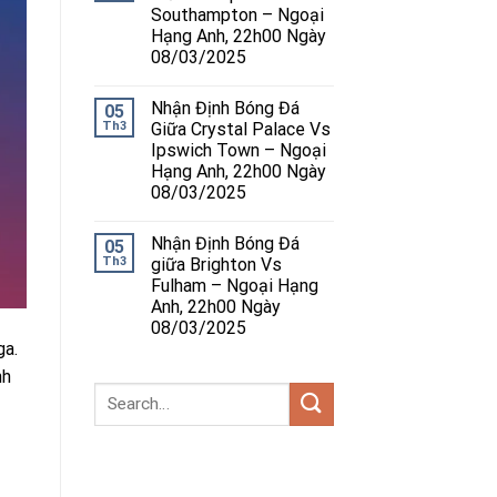
Southampton – Ngoại
Hạng Anh, 22h00 Ngày
08/03/2025
Nhận Định Bóng Đá
05
Th3
Giữa Crystal Palace Vs
Ipswich Town – Ngoại
Hạng Anh, 22h00 Ngày
08/03/2025
Nhận Định Bóng Đá
05
Th3
giữa Brighton Vs
Fulham – Ngoại Hạng
Anh, 22h00 Ngày
08/03/2025
ga.
nh