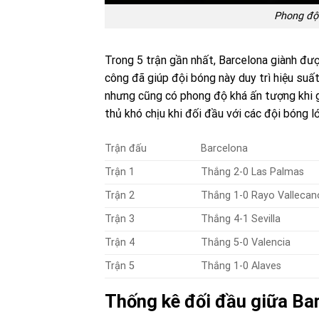
Phong độ
Trong 5 trận gần nhất, Barcelona giành đư
công đã giúp đội bóng này duy trì hiệu suấ
nhưng cũng có phong độ khá ấn tượng khi gi
thủ khó chịu khi đối đầu với các đội bóng lớ
Trận đấu
Barcelona
Trận 1
Thắng 2-0 Las Palmas
Trận 2
Thắng 1-0 Rayo Vallecan
Trận 3
Thắng 4-1 Sevilla
Trận 4
Thắng 5-0 Valencia
Trận 5
Thắng 1-0 Alaves
Thống kê đối đầu giữa Ba