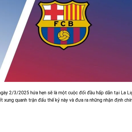
gày 2/3/2025 hứa hẹn sẽ là một cuộc đối đầu hấp dẫn tại La Li
ết xung quanh trận đấu thế kỷ này và đưa ra những nhận định chí