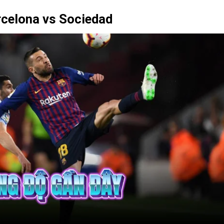
celona vs Sociedad