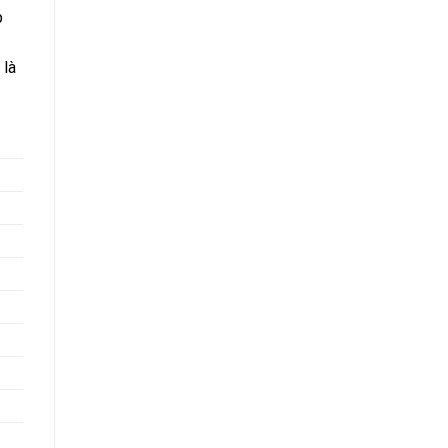
p
 là