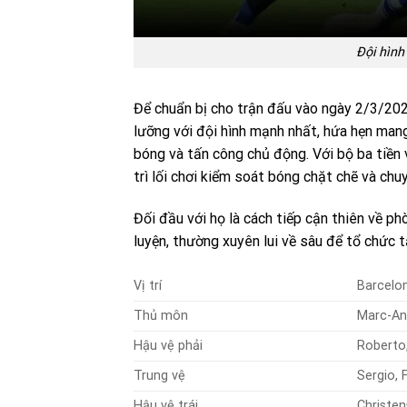
Đội hình
Để chuẩn bị cho trận đấu vào ngày 2/3/202
lưỡng với đội hình mạnh nhất, hứa hẹn man
bóng và tấn công chủ động. Với bộ ba tiền 
trì lối chơi kiểm soát bóng chặt chẽ và chu
Đối đầu với họ là cách tiếp cận thiên về p
luyện, thường xuyên lui về sâu để tổ chức
Vị trí
Barcelo
Thủ môn
Marc-An
Hậu vệ phải
Roberto
Trung vệ
Sergio, 
Hậu vệ trái
Christen