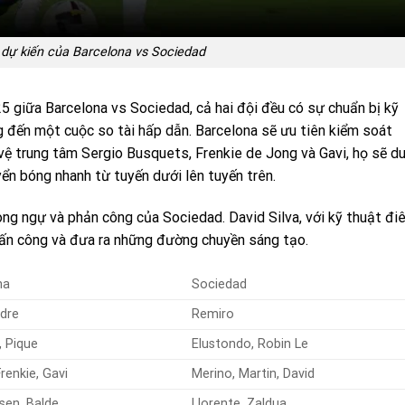
 dự kiến của Barcelona vs Sociedad
5 giữa Barcelona vs Sociedad, cả hai đội đều có sự chuẩn bị kỹ
g đến một cuộc so tài hấp dẫn. Barcelona sẽ ưu tiên kiểm soát
vệ trung tâm Sergio Busquets, Frenkie de Jong và Gavi, họ sẽ d
yển bóng nhanh từ tuyến dưới lên tuyến trên.
hòng ngự và phản công của Sociedad. David Silva, với kỹ thuật đi
 tấn công và đưa ra những đường chuyền sáng tạo.
na
Sociedad
dre
Remiro
, Pique
Elustondo, Robin Le
Frenkie, Gavi
Merino, Martin, David
sen, Balde
Llorente, Zaldua