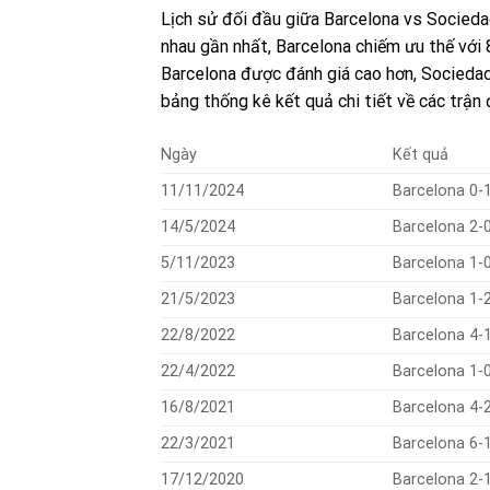
Lịch sử đối đầu giữa Barcelona vs Sociedad
nhau gần nhất, Barcelona chiếm ưu thế với 
Barcelona được đánh giá cao hơn, Sociedad 
bảng thống kê
kết quả
chi tiết về các trận
Ngày
Kết quả
11/11/2024
Barcelona 0-
14/5/2024
Barcelona 2-
5/11/2023
Barcelona 1-
21/5/2023
Barcelona 1-
22/8/2022
Barcelona 4-
22/4/2022
Barcelona 1-
16/8/2021
Barcelona 4-
22/3/2021
Barcelona 6-
17/12/2020
Barcelona 2-