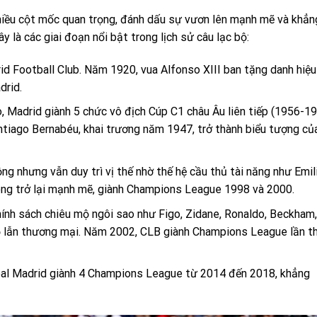
 nhiều cột mốc quan trọng, đánh dấu sự vươn lên mạnh mẽ và khẳn
y là các giai đoạn nổi bật trong lịch sử câu lạc bộ:
id Football Club. Năm 1920, vua Alfonso XIII ban tặng danh hiệu
drid.
, Madrid giành 5 chức vô địch Cúp C1 châu Âu liên tiếp (1956-1
ntiago Bernabéu, khai trương năm 1947, trở thành biểu tượng củ
 nhưng vẫn duy trì vị thế nhờ thế hệ cầu thủ tài năng như Emil
óng trở lại mạnh mẽ, giành Champions League 1998 và 2000.
hính sách chiêu mộ ngôi sao như Figo, Zidane, Ronaldo, Beckham,
cỏ lẫn thương mại. Năm 2002, CLB giành Champions League lần t
Real Madrid giành 4 Champions League từ 2014 đến 2018, khẳng