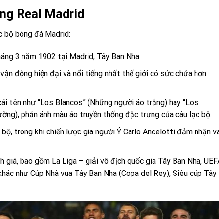
óng Real Madrid
ạc bộ bóng đá Madrid:
tháng 3 năm 1902 tại Madrid, Tây Ban Nha.
ận động hiện đại và nổi tiếng nhất thế giới có sức chứa hơn
ái tên như “Los Blancos” (Những người áo trắng) hay “Los
ng), phản ánh màu áo truyền thống đặc trưng của câu lạc bộ.
c bộ, trong khi chiến lược gia người Ý Carlo Ancelotti đảm nhận va
nh giá, bao gồm La Liga – giải vô địch quốc gia Tây Ban Nha, UEF
khác như Cúp Nhà vua Tây Ban Nha (Copa del Rey), Siêu cúp Tây