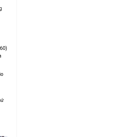
g
960)
a
io
hứ