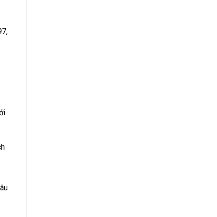
97,
ới
ch
hâu