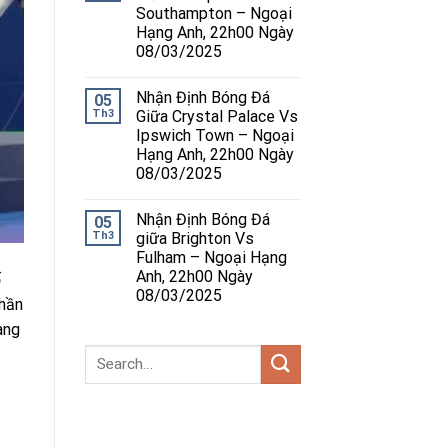
Southampton – Ngoại
Hạng Anh, 22h00 Ngày
08/03/2025
Nhận Định Bóng Đá
05
Th3
Giữa Crystal Palace Vs
Ipswich Town – Ngoại
Hạng Anh, 22h00 Ngày
08/03/2025
Nhận Định Bóng Đá
05
Th3
giữa Brighton Vs
Fulham – Ngoại Hạng
Anh, 22h00 Ngày
ố
08/03/2025
thần
àng