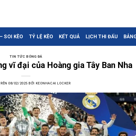
– SOI KÈO
TỶ LỆ KÈO
KẾT QUẢ
LỊCH THI ĐẤU
BẢNG
TIN TỨC BÓNG ĐÁ
ng vĩ đại của Hoàng gia Tây Ban Nha
TRÊN
08/02/2025
BỞI
KEONHACAI LOCKER