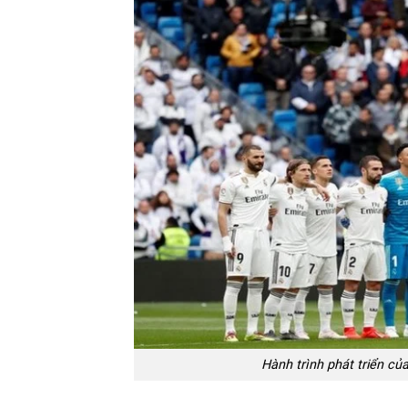
Hành trình phát triển củ