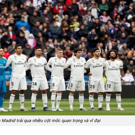
a Madrid trải qua nhiều cột mốc quan trọng và vĩ đại