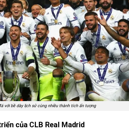
đá với bề dày lịch sử cùng nhiều thành tích ấn tượng
 triển của CLB Real Madrid