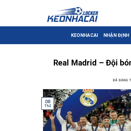
Chuyển
đến
nội
dung
KEONHACAI
NHẬN ĐỊNH 
Real Madrid – Đội bó
ĐÃ ĐĂNG 
08
Th2