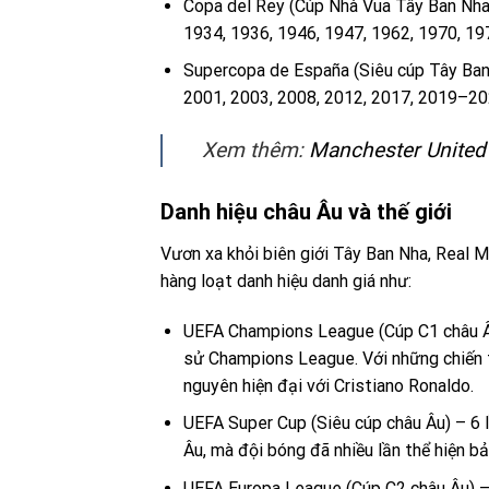
Copa del Rey (Cúp Nhà Vua Tây Ban Nha) 
1934, 1936, 1946, 1947, 1962, 1970, 19
Supercopa de España (Siêu cúp Tây Ban 
2001, 2003, 2008, 2012, 2017, 2019–2
Xem thêm:
Manchester United
Danh hiệu châu Âu và thế giới
Vươn xa khỏi biên giới Tây Ban Nha, Real M
hàng loạt danh hiệu danh giá như:
UEFA Champions League (Cúp C1 châu Âu)
sử Champions League. Với những chiến 
nguyên hiện đại với Cristiano Ronaldo.
UEFA Super Cup (Siêu cúp châu Âu) – 6 l
Âu, mà đội bóng đã nhiều lần thể hiện bản
UEFA Europa League (Cúp C2 châu Âu) – 