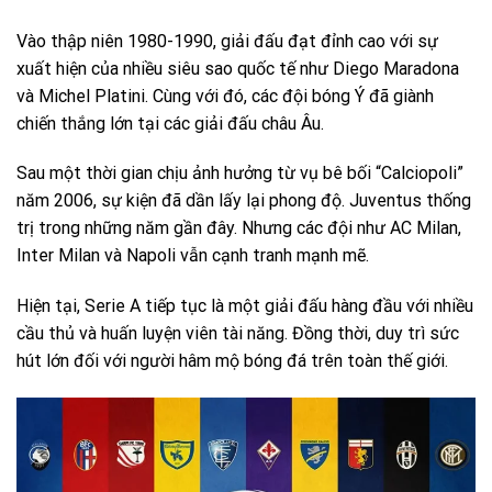
Vào thập niên 1980-1990, giải đấu đạt đỉnh cao với sự
xuất hiện của nhiều siêu sao quốc tế như Diego Maradona
và Michel Platini. Cùng với đó, các đội bóng Ý đã giành
chiến thắng lớn tại các giải đấu châu Âu.
Sau một thời gian chịu ảnh hưởng từ vụ bê bối “Calciopoli”
năm 2006, sự kiện đã dần lấy lại phong độ. Juventus thống
trị trong những năm gần đây. Nhưng các đội như AC Milan,
Inter Milan và Napoli vẫn cạnh tranh mạnh mẽ.
Hiện tại, Serie A tiếp tục là một giải đấu hàng đầu với nhiều
cầu thủ và huấn luyện viên tài năng. Đồng thời, duy trì sức
hút lớn đối với người hâm mộ bóng đá trên toàn thế giới.