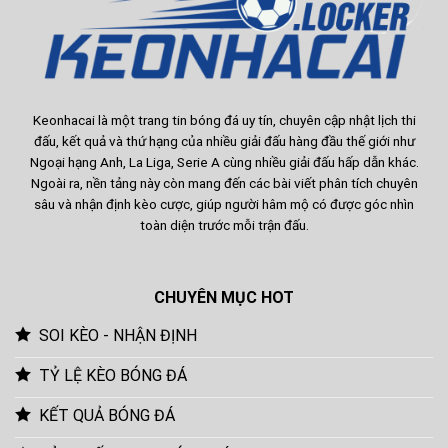
Keonhacai
là một trang tin bóng đá uy tín, chuyên cập nhật lịch thi
đấu, kết quả và thứ hạng của nhiều giải đấu hàng đầu thế giới như
Ngoại hạng Anh, La Liga, Serie A cùng nhiều giải đấu hấp dẫn khác.
Ngoài ra, nền tảng này còn mang đến các bài viết phân tích chuyên
sâu và nhận định kèo cược, giúp người hâm mộ có được góc nhìn
toàn diện trước mỗi trận đấu.
CHUYÊN MỤC HOT
SOI KÈO - NHẬN ĐỊNH
TỶ LỆ KÈO BÓNG ĐÁ
KẾT QUẢ BÓNG ĐÁ