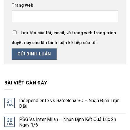
Trang web
Lưu tên của tôi, email, và trang web trong trình
duyệt này cho lần bình luận kế tiếp của tôi.
BÀI VIẾT GẦN ĐÂY
Independiente vs Barcelona SC – Nhận Định Trận
31
Th5
Đấu
PSG Vs Inter Milan – Nhận Định Kết Quả Lúc 2h
30
Th5
Ngày 1/6