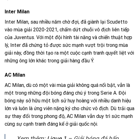
Inter Milan
Inter Milan, sau nhiều năm chờ đợi, đã giành lại Scudetto
vào mùa giải 2020-2021, chấm dứt chuỗi vô địch liên tiếp
của Juventus. Với một đội hình tài năng và chiến thuật hợp
lý, Inter đã chứng tỏ được sức mạnh vượt trội trong mùa
giải này, đồng thời tạo ra một cuộc cạnh tranh quyết liệt với
những ông lớn khác trong giải hàng đầu Ý.
AC Milan
AC Milan, dù có một vài mùa giải không quá nổi bật, vẫn là
một trong những đội bóng đáng chú ý trong Serie A. Đội
bóng này sở hữu một lịch sử huy hoàng với nhiều danh hiệu
lớn và luôn là ứng viên nặng ký cho chức vô địch. Dù trải qua
sự thay đổi trong phong độ, AC Milan vẫn duy trì sức mạnh
cùng sự cạnh tranh đáng kể ở giải quốc nội.
Xem thêm:
Ligue 1
– Giải bóng đá hấp